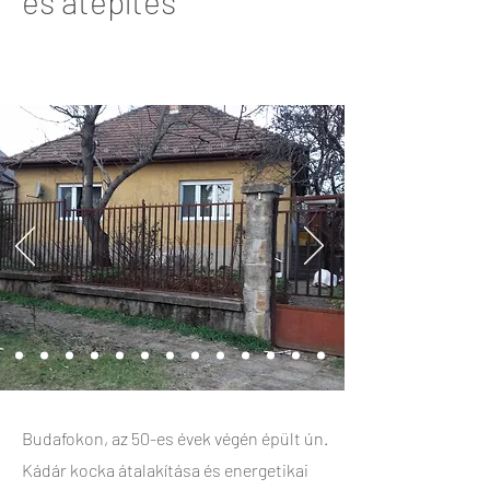
és átépítés
Budafokon, az 50-es évek végén épült ún.
Kádár kocka átalakítása és energetikai