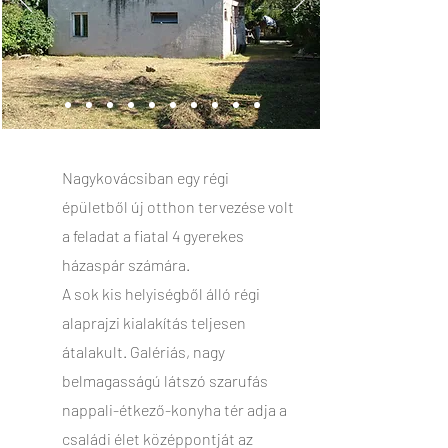
Nagykovácsiban egy régi
épületből új otthon tervezése volt
a feladat a fiatal 4 gyerekes
házaspár számára.
A sok kis helyiségből álló régi
alaprajzi kialakítás teljesen
átalakult. Galériás, nagy
belmagasságú látszó szarufás
nappali-étkező-konyha tér adja a
családi élet középpontját az