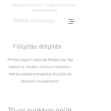
Passzívház tervezés - Családi ház tervezés -
Felújítás tervezés
SIGRAY
ÉPÍTÉSZIRODA
Felújítás-átépítés
Mindig nagyon izgalmas feladat egy régi
házból új, modern otthont teremteni.
Néhány példa energetikai felújítási és
átépítési munkáinkból.
70-es években épült