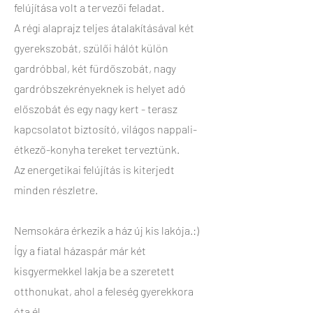
felújítása volt a tervezői feladat.
A régi alaprajz teljes átalakításával két
gyerekszobát, szülői hálót külön
gardróbbal, két fürdőszobát, nagy
gardróbszekrényeknek is helyet adó
előszobát és egy nagy kert - terasz
kapcsolatot biztosító, világos nappali-
étkező-konyha tereket terveztünk.
Az energetikai felújítás is kiterjedt
minden részletre.
Nemsokára érkezik a ház új kis lakója.:)
Így a fiatal házaspár már két
kisgyermekkel lakja be a szeretett
otthonukat, ahol a feleség gyerekkora
óta él.