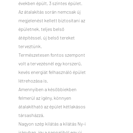
években épült, 3 szintes épület.
Az átalakítás során nemcsak új
megjelenést kellett biztosítani az
épületnek, teljes belső
átépítéssel, új belső tereket
terveztünk.
Természetesen fontos szempont
volt a tervezésnél egy korszerű,
kevés energiát felhasználó épület
létrehozása is.
Amennyiben a későbbiekben
felmerül az igény, könnyen
átalakítható az épület kétlakásos
társasházzá.
Nagyon szép kilátás a kilátás Ny-i
irányban, így a nappaliból egy új